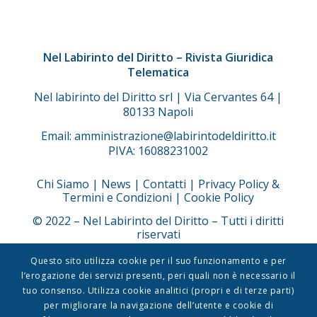
Nel Labirinto del Diritto – Rivista Giuridica
Telematica
Nel labirinto del Diritto srl | Via Cervantes 64 |
80133 Napoli
Email: amministrazione@labirintodeldiritto.it
PIVA: 16088231002
Chi Siamo
|
News
|
Contatti
|
Privacy Policy &
Termini e Condizioni |
Cookie Policy
© 2022 – Nel Labirinto del Diritto – Tutti i diritti
riservati
Questo sito utilizza cookie per il suo funzionamento e per
REGISTRAZIONE TRIBUNALE DI TIVOLI
l’erogazione dei servizi presenti, peri quali non è necessario il
Numero 8/2021 nel labirinto del diritto srl in
tuo consenso. Utilizza cookie analitici (propri e di terze parti)
attesa di variazione presso il tribunale di Napoli.
per migliorare la navigazione dell’utente e cookie di